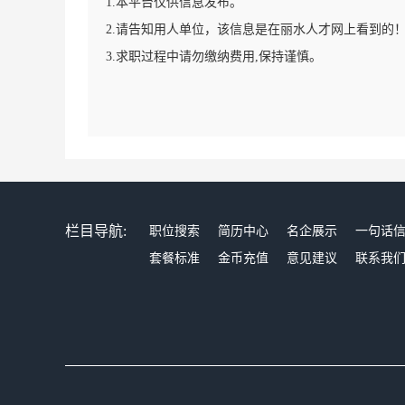
1.本平台仅供信息发布。
2.请告知用人单位，该信息是在丽水人才网上看到的
3.求职过程中请勿缴纳费用,保持谨慎。
栏目导航:
职位搜索
简历中心
名企展示
一句话
套餐标准
金币充值
意见建议
联系我