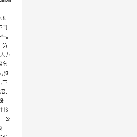
设。
为求
不同
条件。
 第
 人力
服务
力资
供下
绍、
援
生接
 公
预