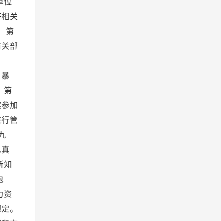
单位
等相关
 第
有关部
。
、暴
 第
实参加
进行管
九
息真
所知
包
力资
规定。