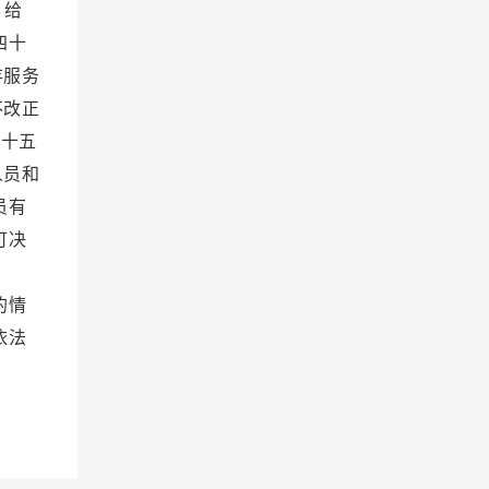
；给
四十
存服务
不改正
四十五
人员和
员有
可决
益；
的情
依法