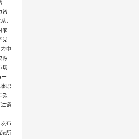
信
力资
体系，
国家
产党
当为中
资源
市场
第十
从事职
二款
者注销
罚款。
，发布
违法所