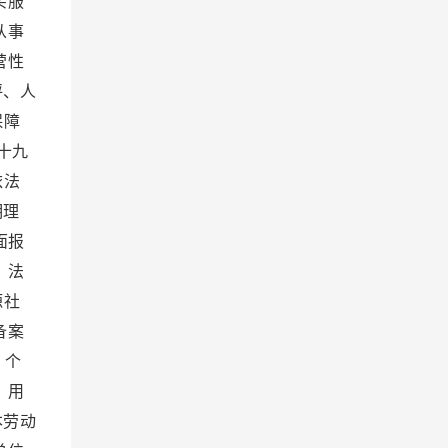
买服
从事
营性
评、人
保障
十九
依法
明理
面报
、法
源社
备案
 个
 用
本劳动