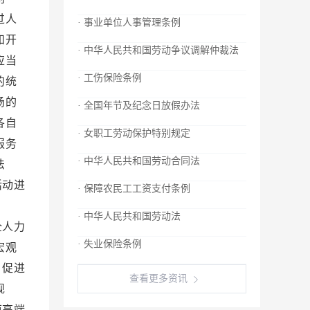
过人
· 事业单位人事管理条例
和开
· 中华人民共和国劳动争议调解仲裁法
应当
· 工伤保险条例
的统
场的
· 全国年节及纪念日放假办法
各自
· 女职工劳动保护特别规定
服务
· 中华人民共和国劳动合同法
法
活动进
· 保障农民工工资支付条例
培育
· 中华人民共和国劳动法
全人力
· 失业保险条例
宏观
，促进
查看更多资讯
规
范高端