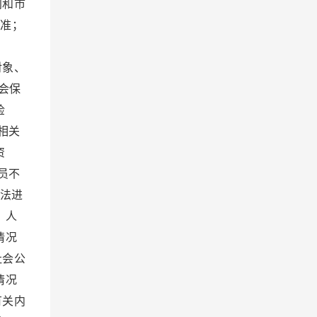
门和市
准；
证。
对象、
会保
检
相关
资
员不
法进
 人
情况
社会公
情况
有关内